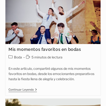
Mis momentos favoritos en bodas
Categoría
Tiempo
Boda
5 minutos de lectura
de
de
la
lectura:
En este artículo, compartiré algunos de mis momentos
entrada:
favoritos en bodas, desde los emocionantes preparativos
hasta la fiesta llena de alegría y celebración.
Mis
Continuar Leyendo
Momentos
Favoritos
En
Bodas