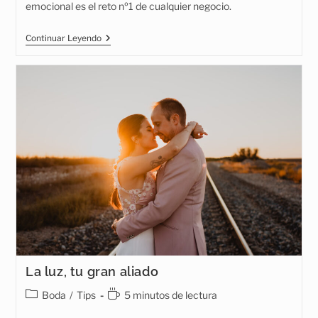
emocional es el reto nº1 de cualquier negocio.
La
Continuar Leyendo
Narrativa
Hará
Crecer
Tu
Marca
La luz, tu gran aliado
Categoría
Tiempo
Boda
/
Tips
5 minutos de lectura
de
de