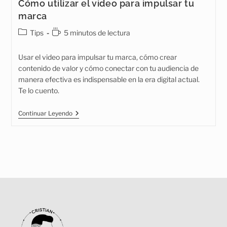
Cómo utilizar el video para impulsar tu
marca
Categoría
Tiempo
Tips
5 minutos de lectura
de
de
la
lectura:
Usar el video para impulsar tu marca, cómo crear
entrada:
contenido de valor y cómo conectar con tu audiencia de
manera efectiva es indispensable en la era digital actual.
Te lo cuento.
Cómo
Continuar Leyendo
Utilizar
El
Video
Para
Impulsar
Tu
Marca