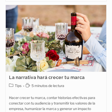
O
No?
La narrativa hará crecer tu marca
Categoría
Tiempo
Tips
5 minutos de lectura
de
de
la
lectura:
Hacer crecer tu marca, contar historias efectivas para
entrada:
conectar con tu audiencia y transmitir los valores de la
empresa, humanizar la marca y generar un impacto