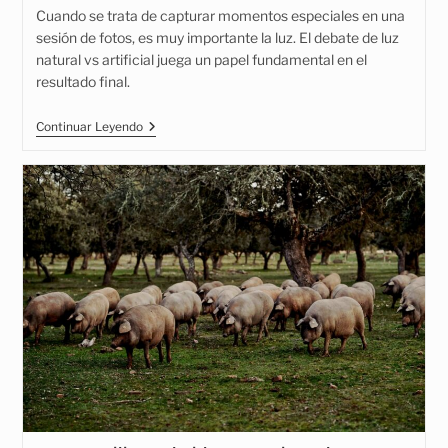
la
lectura:
Cuando se trata de capturar momentos especiales en una
entrada:
sesión de fotos, es muy importante la luz. El debate de luz
natural vs artificial juega un papel fundamental en el
resultado final.
La
Continuar Leyendo
Luz,
Tu
Gran
Aliado