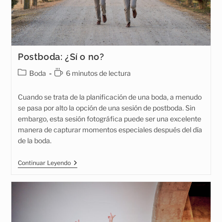
Postboda: ¿Sí o no?
Categoría
Tiempo
Boda
6 minutos de lectura
de
de
la
lectura:
Cuando se trata de la planificación de una boda, a menudo
entrada:
se pasa por alto la opción de una sesión de postboda. Sin
embargo, esta sesión fotográfica puede ser una excelente
manera de capturar momentos especiales después del día
de la boda.
Postboda:
Continuar Leyendo
¿Sí
O
No?