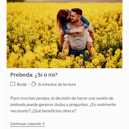
Preboda: ¿Sí o no?
Categoría
Tiempo
Boda
6 minutos de lectura
de
de
la
lectura:
Para muchas parejas, la decisión de hacer una sesión de
entrada:
preboda puede generar dudas y preguntas. ¿Es realmente
necesario? ¿Qué beneficios ofrece?
Preboda:
Continuar Leyendo
¿Sí