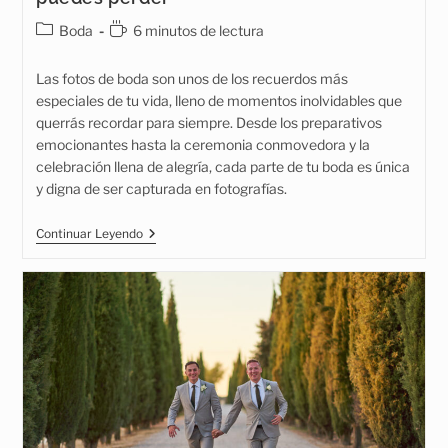
Categoría
Tiempo
Boda
6 minutos de lectura
de
de
la
lectura:
Las fotos de boda son unos de los recuerdos más
entrada:
especiales de tu vida, lleno de momentos inolvidables que
querrás recordar para siempre. Desde los preparativos
emocionantes hasta la ceremonia conmovedora y la
celebración llena de alegría, cada parte de tu boda es única
y digna de ser capturada en fotografías.
Fotos
Continuar Leyendo
De
Boda:
Qué
Momentos
No
Te
Puedes
Perder